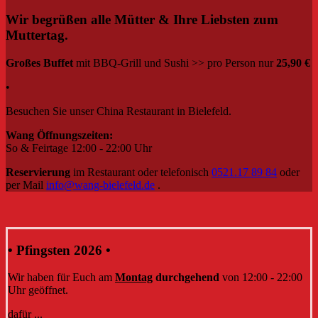
Wir begrüßen alle Mütter & Ihre Liebsten zum
Muttertag.
Großes Buffet
mit BBQ-Grill und Sushi >> pro Person nur
25,90 €
•
Besuchen Sie unser China Restaurant in Bielefeld.
Wang Öffnungszeiten:
So & Feirtage 12:00 - 22:00 Uhr
Reservierung
im Restaurant oder telefonisch
0521.17 89 84
oder
per Mail
info@wang-bielefeld.de
.
• Pfingsten 2026 •
Wir haben für Euch am
Montag
durchgehend
von 12:00 - 22:00
Uhr geöffnet.
dafür ...