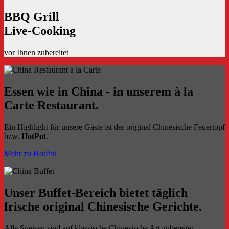
BBQ Grill
Live-Cooking
vor Ihnen zubereitet
Essen wie in China - in unserem à la
Carte Restaurant.
Ein Highlight für unsere Gäste ist der original Chinesische Feuertopf
bzw.
HotPot
.
Mehr zu HotPot
Unser Buffet-Bereich bietet täglich
frische original Chinesische Gerichte.
Alle Speisen sind auf klassische Chinesische Art zubereitet.