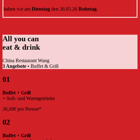
haben wir am
Dienstag
den 26.05.26
Ruhetag
.
All you can
eat & drink
China Restaurant Wang
3 Angebote
• Buffet & Grill
01
Buffet + Grill
+ Soft- und Warmgetränke
36,00€
pro Person*
02
Buffet + Grill